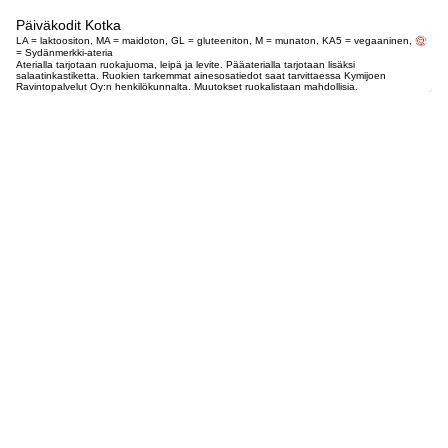
Päiväkodit Kotka
LA = laktoositon, MA = maidoton, GL = gluteeniton, M = munaton, KA5 = vegaaninen,
= Sydänmerkki-ateria
Aterialla tarjotaan ruokajuoma, leipä ja levite. Pääaterialla tarjotaan lisäksi
salaatinkastiketta. Ruokien tarkemmat ainesosatiedot saat tarvittaessa Kymijoen
Ravintopalvelut Oy:n henkilökunnalta. Muutokset ruokalistaan mahdollisia.