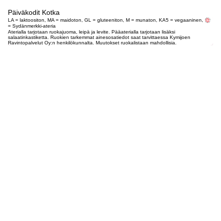
Päiväkodit Kotka
LA = laktoositon, MA = maidoton, GL = gluteeniton, M = munaton, KA5 = vegaaninen,
= Sydänmerkki-ateria
Aterialla tarjotaan ruokajuoma, leipä ja levite. Pääaterialla tarjotaan lisäksi
salaatinkastiketta. Ruokien tarkemmat ainesosatiedot saat tarvittaessa Kymijoen
Ravintopalvelut Oy:n henkilökunnalta. Muutokset ruokalistaan mahdollisia.