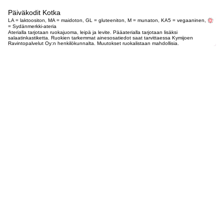
Päiväkodit Kotka
LA = laktoositon, MA = maidoton, GL = gluteeniton, M = munaton, KA5 = vegaaninen,
= Sydänmerkki-ateria
Aterialla tarjotaan ruokajuoma, leipä ja levite. Pääaterialla tarjotaan lisäksi
salaatinkastiketta. Ruokien tarkemmat ainesosatiedot saat tarvittaessa Kymijoen
Ravintopalvelut Oy:n henkilökunnalta. Muutokset ruokalistaan mahdollisia.