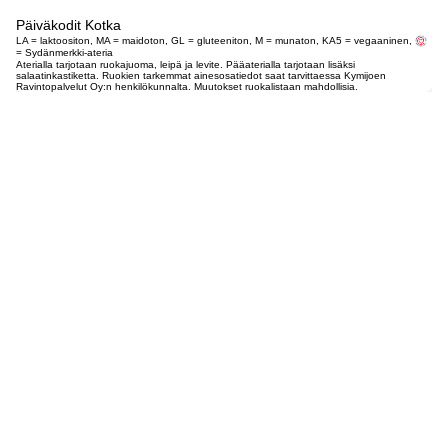
Päiväkodit Kotka
LA = laktoositon, MA = maidoton, GL = gluteeniton, M = munaton, KA5 = vegaaninen,
= Sydänmerkki-ateria
Aterialla tarjotaan ruokajuoma, leipä ja levite. Pääaterialla tarjotaan lisäksi
salaatinkastiketta. Ruokien tarkemmat ainesosatiedot saat tarvittaessa Kymijoen
Ravintopalvelut Oy:n henkilökunnalta. Muutokset ruokalistaan mahdollisia.