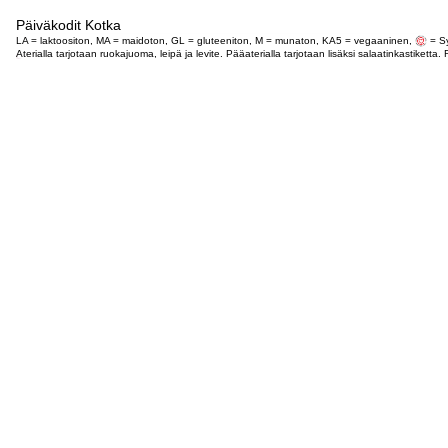
Päiväkodit Kotka
LA = laktoositon, MA = maidoton, GL = gluteeniton, M = munaton, KA5 = vegaaninen,
= Sy
Aterialla tarjotaan ruokajuoma, leipä ja levite. Pääaterialla tarjotaan lisäksi salaatinkastike