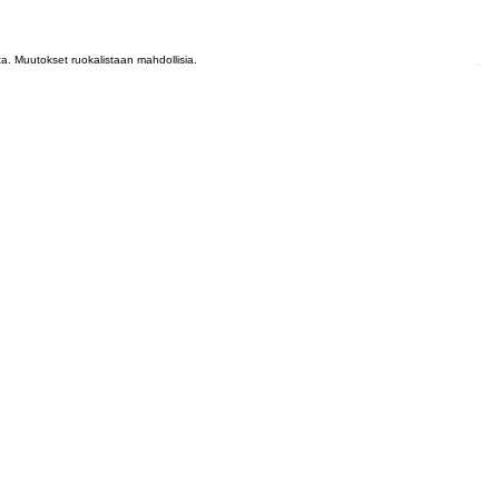
lta. Muutokset ruokalistaan mahdollisia.