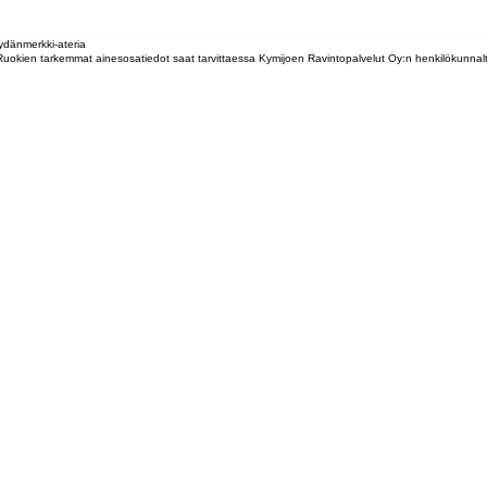
dänmerkki-ateria
tta. Ruokien tarkemmat ainesosatiedot saat tarvittaessa Kymijoen Ravintopalvelut Oy:n henkilökunna