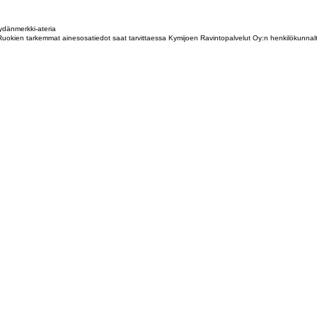
dänmerkki-ateria
tta. Ruokien tarkemmat ainesosatiedot saat tarvittaessa Kymijoen Ravintopalvelut Oy:n henkilökunna