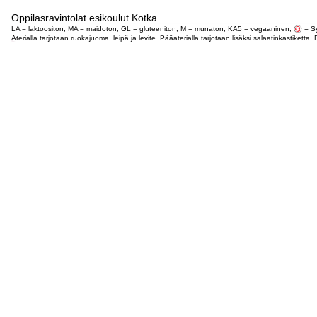
Oppilasravintolat esikoulut Kotka
LA = laktoositon, MA = maidoton, GL = gluteeniton, M = munaton, KA5 = vegaaninen,
= Sy
Aterialla tarjotaan ruokajuoma, leipä ja levite. Pääaterialla tarjotaan lisäksi salaatinkastike