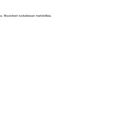
lta. Muutokset ruokalistaan mahdollisia.