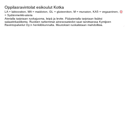
Oppilasravintolat esikoulut Kotka
LA = laktoositon, MA = maidoton, GL = gluteeniton, M = munaton, KA5 = vegaaninen,
= Sydänmerkki-ateria
Aterialla tarjotaan ruokajuoma, leipä ja levite. Pääaterialla tarjotaan lisäksi
salaatinkastiketta. Ruokien tarkemmat ainesosatiedot saat tarvittaessa Kymijoen
Ravintopalvelut Oy:n henkilökunnalta. Muutokset ruokalistaan mahdollisia.