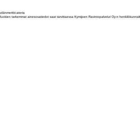
dänmerkki-ateria
tta. Ruokien tarkemmat ainesosatiedot saat tarvittaessa Kymijoen Ravintopalvelut Oy:n henkilökunna