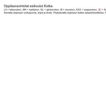
Oppilasravintolat esikoulut Kotka
LA = laktoositon, MA = maidoton, GL = gluteeniton, M = munaton, KA5 = vegaaninen,
= Sy
Aterialla tarjotaan ruokajuoma, leipä ja levite. Pääaterialla tarjotaan lisäksi salaatinkastike