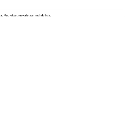
lta. Muutokset ruokalistaan mahdollisia.