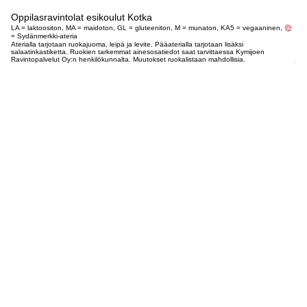
Oppilasravintolat esikoulut Kotka
LA = laktoositon, MA = maidoton, GL = gluteeniton, M = munaton, KA5 = vegaaninen,
= Sydänmerkki-ateria
Aterialla tarjotaan ruokajuoma, leipä ja levite. Pääaterialla tarjotaan lisäksi
salaatinkastiketta. Ruokien tarkemmat ainesosatiedot saat tarvittaessa Kymijoen
Ravintopalvelut Oy:n henkilökunnalta. Muutokset ruokalistaan mahdollisia.