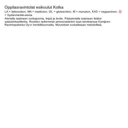
Oppilasravintolat esikoulut Kotka
LA = laktoositon, MA = maidoton, GL = gluteeniton, M = munaton, KA5 = vegaaninen,
= Sydänmerkki-ateria
Aterialla tarjotaan ruokajuoma, leipä ja levite. Pääaterialla tarjotaan lisäksi
salaatinkastiketta. Ruokien tarkemmat ainesosatiedot saat tarvittaessa Kymijoen
Ravintopalvelut Oy:n henkilökunnalta. Muutokset ruokalistaan mahdollisia.