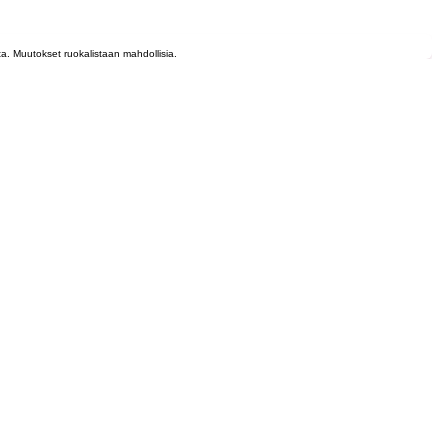
lta. Muutokset ruokalistaan mahdollisia.