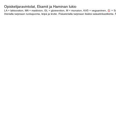
Opiskelijaravintolat, Ekamit ja Haminan lukio
LA = laktoositon, MA = maidoton, GL = gluteeniton, M = munaton, KA5 = vegaaninen,
= Sy
Aterialla tarjotaan ruokajuoma, leipä ja levite. Pääaterialla tarjotaan lisäksi salaatinkastike