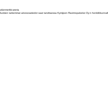
dänmerkki-ateria
tta. Ruokien tarkemmat ainesosatiedot saat tarvittaessa Kymijoen Ravintopalvelut Oy:n henkilökunna