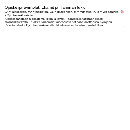
Opiskelijaravintolat, Ekamit ja Haminan lukio
LA = laktoositon, MA = maidoton, GL = gluteeniton, M = munaton, KA5 = vegaaninen,
= Sydänmerkki-ateria
Aterialla tarjotaan ruokajuoma, leipä ja levite. Pääaterialla tarjotaan lisäksi
salaatinkastiketta. Ruokien tarkemmat ainesosatiedot saat tarvittaessa Kymijoen
Ravintopalvelut Oy:n henkilökunnalta. Muutokset ruokalistaan mahdollisia.