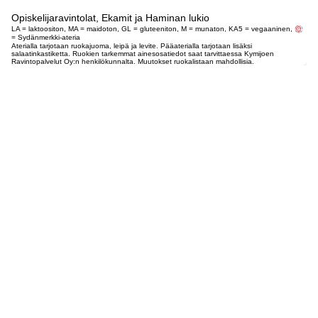
Opiskelijaravintolat, Ekamit ja Haminan lukio
LA = laktoositon, MA = maidoton, GL = gluteeniton, M = munaton, KA5 = vegaaninen,
= Sydänmerkki-ateria
Aterialla tarjotaan ruokajuoma, leipä ja levite. Pääaterialla tarjotaan lisäksi
salaatinkastiketta. Ruokien tarkemmat ainesosatiedot saat tarvittaessa Kymijoen
Ravintopalvelut Oy:n henkilökunnalta. Muutokset ruokalistaan mahdollisia.