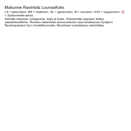
Makunne Ravintola LounasKoks
LA = laktoositon, MA = maidoton, GL = gluteeniton, M = munaton, KA5 = vegaaninen,
= Sydänmerkki-ateria
Aterialla tarjotaan ruokajuoma, leipä ja levite. Pääaterialla tarjotaan lisäksi
salaatinkastiketta. Ruokien tarkemmat ainesosatiedot saat tarvittaessa Kymijoen
Ravintopalvelut Oy:n henkilökunnalta. Muutokset ruokalistaan mahdollisia.