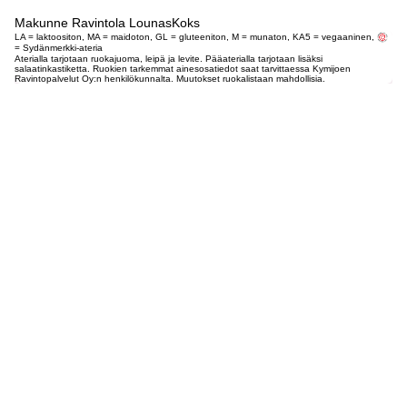
Makunne Ravintola LounasKoks
LA = laktoositon, MA = maidoton, GL = gluteeniton, M = munaton, KA5 = vegaaninen,
= Sydänmerkki-ateria
Aterialla tarjotaan ruokajuoma, leipä ja levite. Pääaterialla tarjotaan lisäksi
salaatinkastiketta. Ruokien tarkemmat ainesosatiedot saat tarvittaessa Kymijoen
Ravintopalvelut Oy:n henkilökunnalta. Muutokset ruokalistaan mahdollisia.