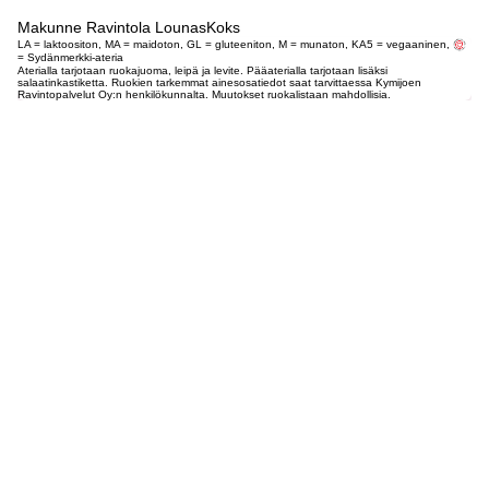
Makunne Ravintola LounasKoks
LA = laktoositon, MA = maidoton, GL = gluteeniton, M = munaton, KA5 = vegaaninen,
= Sydänmerkki-ateria
Aterialla tarjotaan ruokajuoma, leipä ja levite. Pääaterialla tarjotaan lisäksi
salaatinkastiketta. Ruokien tarkemmat ainesosatiedot saat tarvittaessa Kymijoen
Ravintopalvelut Oy:n henkilökunnalta. Muutokset ruokalistaan mahdollisia.