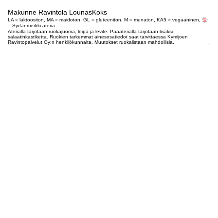
Makunne Ravintola LounasKoks
LA = laktoositon, MA = maidoton, GL = gluteeniton, M = munaton, KA5 = vegaaninen,
= Sydänmerkki-ateria
Aterialla tarjotaan ruokajuoma, leipä ja levite. Pääaterialla tarjotaan lisäksi
salaatinkastiketta. Ruokien tarkemmat ainesosatiedot saat tarvittaessa Kymijoen
Ravintopalvelut Oy:n henkilökunnalta. Muutokset ruokalistaan mahdollisia.