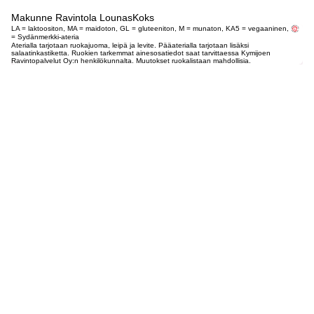
Makunne Ravintola LounasKoks
LA = laktoositon, MA = maidoton, GL = gluteeniton, M = munaton, KA5 = vegaaninen,
= Sydänmerkki-ateria
Aterialla tarjotaan ruokajuoma, leipä ja levite. Pääaterialla tarjotaan lisäksi
salaatinkastiketta. Ruokien tarkemmat ainesosatiedot saat tarvittaessa Kymijoen
Ravintopalvelut Oy:n henkilökunnalta. Muutokset ruokalistaan mahdollisia.