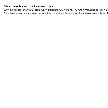
Makunne Ravintola LounasKoks
LA = laktoositon, MA = maidoton, GL = gluteeniton, M = munaton, KA5 = vegaaninen,
= Sy
Aterialla tarjotaan ruokajuoma, leipä ja levite. Pääaterialla tarjotaan lisäksi salaatinkastike