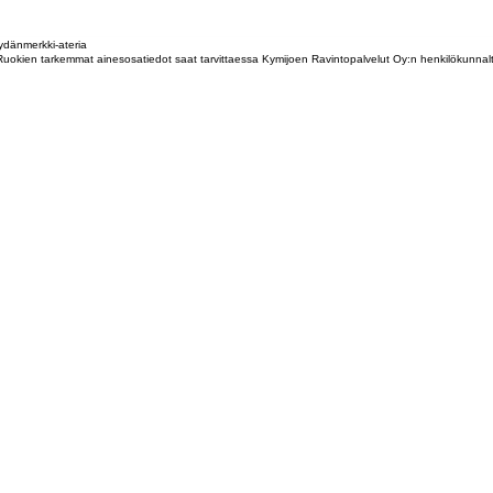
dänmerkki-ateria
tta. Ruokien tarkemmat ainesosatiedot saat tarvittaessa Kymijoen Ravintopalvelut Oy:n henkilökunna