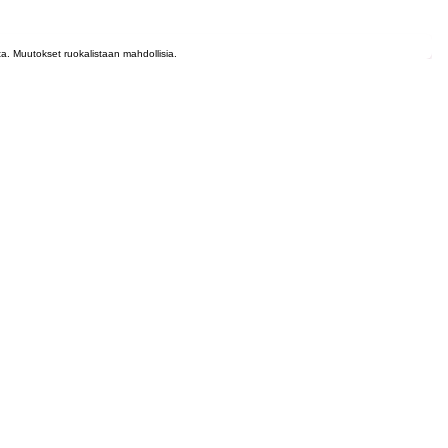
lta. Muutokset ruokalistaan mahdollisia.