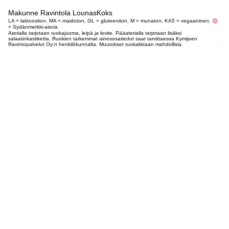
Makunne Ravintola LounasKoks
LA = laktoositon, MA = maidoton, GL = gluteeniton, M = munaton, KA5 = vegaaninen,
= Sydänmerkki-ateria
Aterialla tarjotaan ruokajuoma, leipä ja levite. Pääaterialla tarjotaan lisäksi
salaatinkastiketta. Ruokien tarkemmat ainesosatiedot saat tarvittaessa Kymijoen
Ravintopalvelut Oy:n henkilökunnalta. Muutokset ruokalistaan mahdollisia.