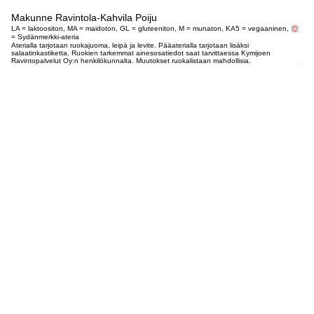
Makunne Ravintola-Kahvila Poiju
LA = laktoositon, MA = maidoton, GL = gluteeniton, M = munaton, KA5 = vegaaninen,
= Sydänmerkki-ateria
Aterialla tarjotaan ruokajuoma, leipä ja levite. Pääaterialla tarjotaan lisäksi
salaatinkastiketta. Ruokien tarkemmat ainesosatiedot saat tarvittaessa Kymijoen
Ravintopalvelut Oy:n henkilökunnalta. Muutokset ruokalistaan mahdollisia.