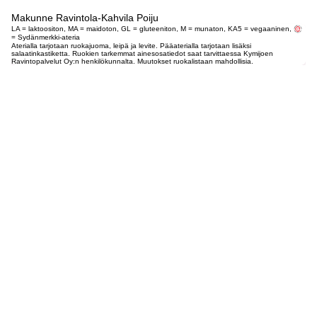
Makunne Ravintola-Kahvila Poiju
LA = laktoositon, MA = maidoton, GL = gluteeniton, M = munaton, KA5 = vegaaninen,
= Sydänmerkki-ateria
Aterialla tarjotaan ruokajuoma, leipä ja levite. Pääaterialla tarjotaan lisäksi
salaatinkastiketta. Ruokien tarkemmat ainesosatiedot saat tarvittaessa Kymijoen
Ravintopalvelut Oy:n henkilökunnalta. Muutokset ruokalistaan mahdollisia.