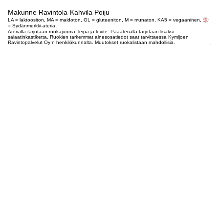
Makunne Ravintola-Kahvila Poiju
LA = laktoositon, MA = maidoton, GL = gluteeniton, M = munaton, KA5 = vegaaninen,
= Sydänmerkki-ateria
Aterialla tarjotaan ruokajuoma, leipä ja levite. Pääaterialla tarjotaan lisäksi
salaatinkastiketta. Ruokien tarkemmat ainesosatiedot saat tarvittaessa Kymijoen
Ravintopalvelut Oy:n henkilökunnalta. Muutokset ruokalistaan mahdollisia.