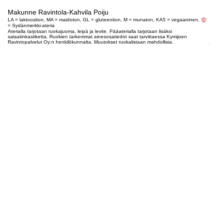
Makunne Ravintola-Kahvila Poiju
LA = laktoositon, MA = maidoton, GL = gluteeniton, M = munaton, KA5 = vegaaninen,
= Sydänmerkki-ateria
Aterialla tarjotaan ruokajuoma, leipä ja levite. Pääaterialla tarjotaan lisäksi
salaatinkastiketta. Ruokien tarkemmat ainesosatiedot saat tarvittaessa Kymijoen
Ravintopalvelut Oy:n henkilökunnalta. Muutokset ruokalistaan mahdollisia.