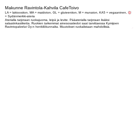
Makunne Ravintola-Kahvila CafeToivo
LA = laktoositon, MA = maidoton, GL = gluteeniton, M = munaton, KA5 = vegaaninen,
= Sydänmerkki-ateria
Aterialla tarjotaan ruokajuoma, leipä ja levite. Pääaterialla tarjotaan lisäksi
salaatinkastiketta. Ruokien tarkemmat ainesosatiedot saat tarvittaessa Kymijoen
Ravintopalvelut Oy:n henkilökunnalta. Muutokset ruokalistaan mahdollisia.