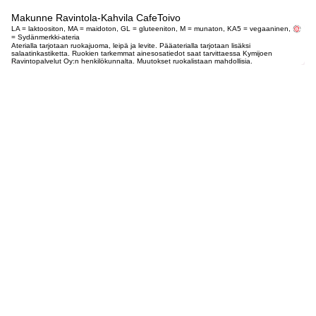
Makunne Ravintola-Kahvila CafeToivo
LA = laktoositon, MA = maidoton, GL = gluteeniton, M = munaton, KA5 = vegaaninen,
= Sydänmerkki-ateria
Aterialla tarjotaan ruokajuoma, leipä ja levite. Pääaterialla tarjotaan lisäksi
salaatinkastiketta. Ruokien tarkemmat ainesosatiedot saat tarvittaessa Kymijoen
Ravintopalvelut Oy:n henkilökunnalta. Muutokset ruokalistaan mahdollisia.