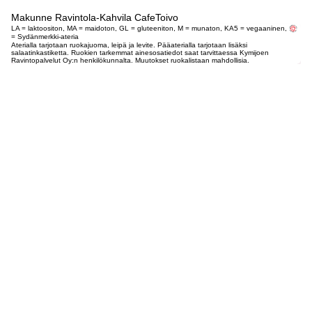
Makunne Ravintola-Kahvila CafeToivo
LA = laktoositon, MA = maidoton, GL = gluteeniton, M = munaton, KA5 = vegaaninen,
= Sydänmerkki-ateria
Aterialla tarjotaan ruokajuoma, leipä ja levite. Pääaterialla tarjotaan lisäksi
salaatinkastiketta. Ruokien tarkemmat ainesosatiedot saat tarvittaessa Kymijoen
Ravintopalvelut Oy:n henkilökunnalta. Muutokset ruokalistaan mahdollisia.