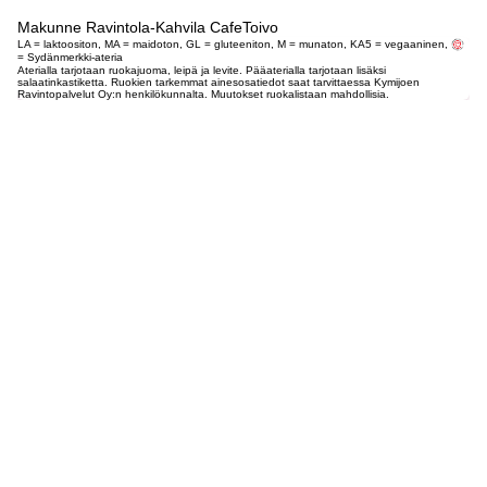
Makunne Ravintola-Kahvila CafeToivo
LA = laktoositon, MA = maidoton, GL = gluteeniton, M = munaton, KA5 = vegaaninen,
= Sydänmerkki-ateria
Aterialla tarjotaan ruokajuoma, leipä ja levite. Pääaterialla tarjotaan lisäksi
salaatinkastiketta. Ruokien tarkemmat ainesosatiedot saat tarvittaessa Kymijoen
Ravintopalvelut Oy:n henkilökunnalta. Muutokset ruokalistaan mahdollisia.