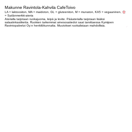
Makunne Ravintola-Kahvila CafeToivo
LA = laktoositon, MA = maidoton, GL = gluteeniton, M = munaton, KA5 = vegaaninen,
= Sydänmerkki-ateria
Aterialla tarjotaan ruokajuoma, leipä ja levite. Pääaterialla tarjotaan lisäksi
salaatinkastiketta. Ruokien tarkemmat ainesosatiedot saat tarvittaessa Kymijoen
Ravintopalvelut Oy:n henkilökunnalta. Muutokset ruokalistaan mahdollisia.