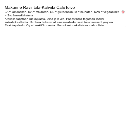
Makunne Ravintola-Kahvila CafeToivo
LA = laktoositon, MA = maidoton, GL = gluteeniton, M = munaton, KA5 = vegaaninen,
= Sydänmerkki-ateria
Aterialla tarjotaan ruokajuoma, leipä ja levite. Pääaterialla tarjotaan lisäksi
salaatinkastiketta. Ruokien tarkemmat ainesosatiedot saat tarvittaessa Kymijoen
Ravintopalvelut Oy:n henkilökunnalta. Muutokset ruokalistaan mahdollisia.