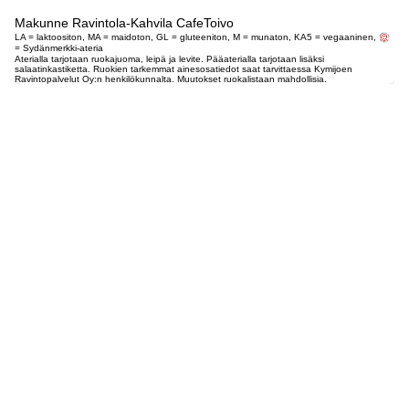
Makunne Ravintola-Kahvila CafeToivo
LA = laktoositon, MA = maidoton, GL = gluteeniton, M = munaton, KA5 = vegaaninen,
= Sydänmerkki-ateria
Aterialla tarjotaan ruokajuoma, leipä ja levite. Pääaterialla tarjotaan lisäksi
salaatinkastiketta. Ruokien tarkemmat ainesosatiedot saat tarvittaessa Kymijoen
Ravintopalvelut Oy:n henkilökunnalta. Muutokset ruokalistaan mahdollisia.