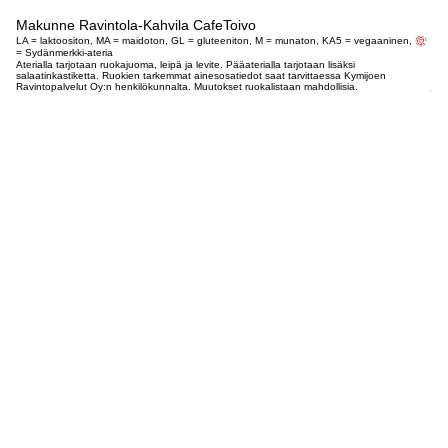
Makunne Ravintola-Kahvila CafeToivo
LA = laktoositon, MA = maidoton, GL = gluteeniton, M = munaton, KA5 = vegaaninen,
= Sydänmerkki-ateria
Aterialla tarjotaan ruokajuoma, leipä ja levite. Pääaterialla tarjotaan lisäksi
salaatinkastiketta. Ruokien tarkemmat ainesosatiedot saat tarvittaessa Kymijoen
Ravintopalvelut Oy:n henkilökunnalta. Muutokset ruokalistaan mahdollisia.