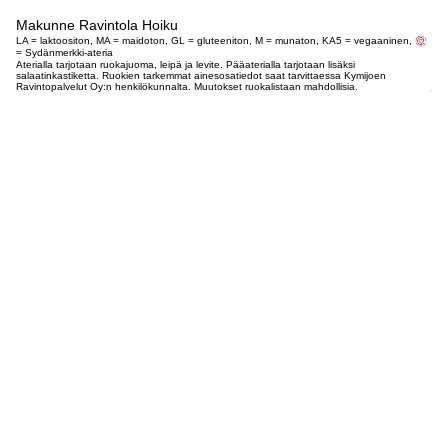
Makunne Ravintola Hoiku
LA = laktoositon, MA = maidoton, GL = gluteeniton, M = munaton, KA5 = vegaaninen,
= Sydänmerkki-ateria
Aterialla tarjotaan ruokajuoma, leipä ja levite. Pääaterialla tarjotaan lisäksi
salaatinkastiketta. Ruokien tarkemmat ainesosatiedot saat tarvittaessa Kymijoen
Ravintopalvelut Oy:n henkilökunnalta. Muutokset ruokalistaan mahdollisia.