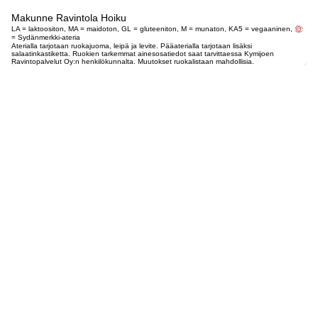
Makunne Ravintola Hoiku
LA = laktoositon, MA = maidoton, GL = gluteeniton, M = munaton, KA5 = vegaaninen,
= Sydänmerkki-ateria
Aterialla tarjotaan ruokajuoma, leipä ja levite. Pääaterialla tarjotaan lisäksi
salaatinkastiketta. Ruokien tarkemmat ainesosatiedot saat tarvittaessa Kymijoen
Ravintopalvelut Oy:n henkilökunnalta. Muutokset ruokalistaan mahdollisia.