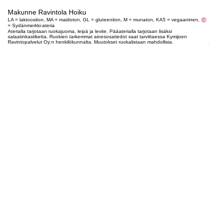
Makunne Ravintola Hoiku
LA = laktoositon, MA = maidoton, GL = gluteeniton, M = munaton, KA5 = vegaaninen,
= Sydänmerkki-ateria
Aterialla tarjotaan ruokajuoma, leipä ja levite. Pääaterialla tarjotaan lisäksi
salaatinkastiketta. Ruokien tarkemmat ainesosatiedot saat tarvittaessa Kymijoen
Ravintopalvelut Oy:n henkilökunnalta. Muutokset ruokalistaan mahdollisia.