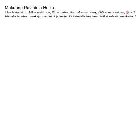
Makunne Ravintola Hoiku
LA = laktoositon, MA = maidoton, GL = gluteeniton, M = munaton, KA5 = vegaaninen,
= Sy
Aterialla tarjotaan ruokajuoma, leipä ja levite. Pääaterialla tarjotaan lisäksi salaatinkastike