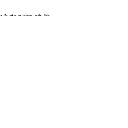
lta. Muutokset ruokalistaan mahdollisia.