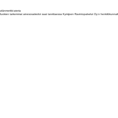
dänmerkki-ateria
tta. Ruokien tarkemmat ainesosatiedot saat tarvittaessa Kymijoen Ravintopalvelut Oy:n henkilökunna