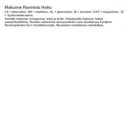
Makunne Ravintola Hoiku
LA = laktoositon, MA = maidoton, GL = gluteeniton, M = munaton, KA5 = vegaaninen,
= Sydänmerkki-ateria
Aterialla tarjotaan ruokajuoma, leipä ja levite. Pääaterialla tarjotaan lisäksi
salaatinkastiketta. Ruokien tarkemmat ainesosatiedot saat tarvittaessa Kymijoen
Ravintopalvelut Oy:n henkilökunnalta. Muutokset ruokalistaan mahdollisia.