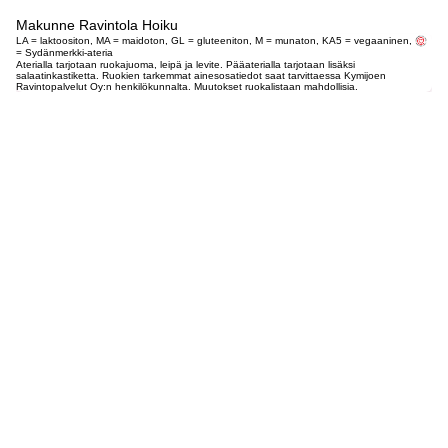
Makunne Ravintola Hoiku
LA = laktoositon, MA = maidoton, GL = gluteeniton, M = munaton, KA5 = vegaaninen,
= Sydänmerkki-ateria
Aterialla tarjotaan ruokajuoma, leipä ja levite. Pääaterialla tarjotaan lisäksi
salaatinkastiketta. Ruokien tarkemmat ainesosatiedot saat tarvittaessa Kymijoen
Ravintopalvelut Oy:n henkilökunnalta. Muutokset ruokalistaan mahdollisia.