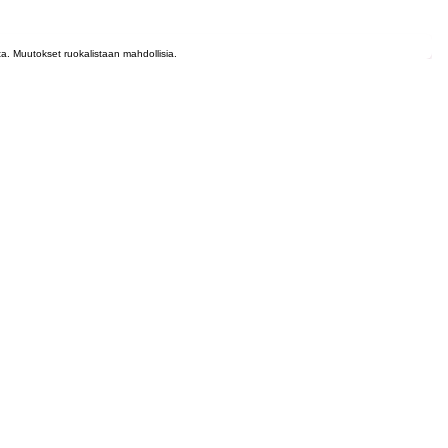
lta. Muutokset ruokalistaan mahdollisia.