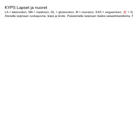
KYPS Lapset ja nuoret
LA = laktoositon, MA = maidoton, GL = gluteeniton, M = munaton, KA5 = vegaaninen,
= Sy
Aterialla tarjotaan ruokajuoma, leipä ja levite. Pääaterialla tarjotaan lisäksi salaatinkastike