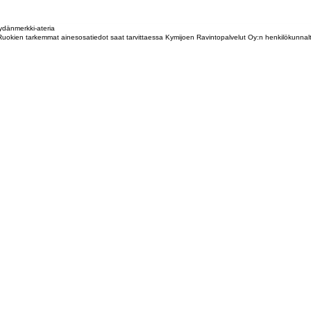
dänmerkki-ateria
tta. Ruokien tarkemmat ainesosatiedot saat tarvittaessa Kymijoen Ravintopalvelut Oy:n henkilökunna