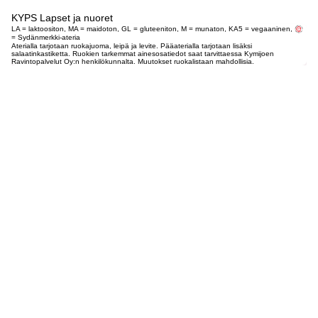
KYPS Lapset ja nuoret
LA = laktoositon, MA = maidoton, GL = gluteeniton, M = munaton, KA5 = vegaaninen,
= Sydänmerkki-ateria
Aterialla tarjotaan ruokajuoma, leipä ja levite. Pääaterialla tarjotaan lisäksi
salaatinkastiketta. Ruokien tarkemmat ainesosatiedot saat tarvittaessa Kymijoen
Ravintopalvelut Oy:n henkilökunnalta. Muutokset ruokalistaan mahdollisia.