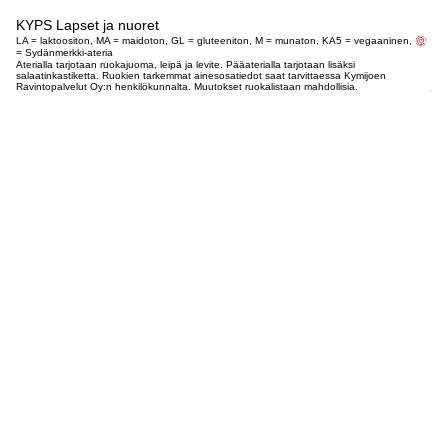
KYPS Lapset ja nuoret
LA = laktoositon, MA = maidoton, GL = gluteeniton, M = munaton, KA5 = vegaaninen,
= Sydänmerkki-ateria
Aterialla tarjotaan ruokajuoma, leipä ja levite. Pääaterialla tarjotaan lisäksi
salaatinkastiketta. Ruokien tarkemmat ainesosatiedot saat tarvittaessa Kymijoen
Ravintopalvelut Oy:n henkilökunnalta. Muutokset ruokalistaan mahdollisia.