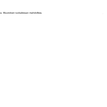
lta. Muutokset ruokalistaan mahdollisia.