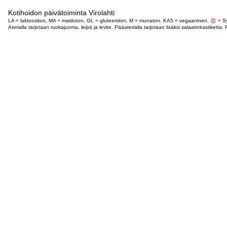
Kotihoidon päivätoiminta Virolahti
LA = laktoositon, MA = maidoton, GL = gluteeniton, M = munaton, KA5 = vegaaninen,
= Sy
Aterialla tarjotaan ruokajuoma, leipä ja levite. Pääaterialla tarjotaan lisäksi salaatinkastike