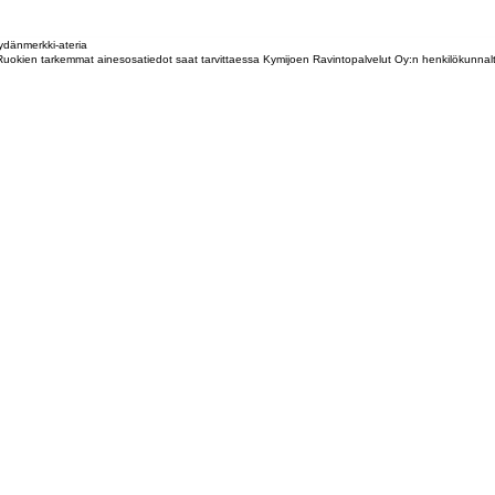
dänmerkki-ateria
tta. Ruokien tarkemmat ainesosatiedot saat tarvittaessa Kymijoen Ravintopalvelut Oy:n henkilökunna