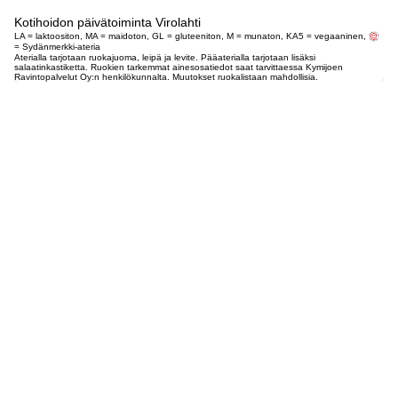
Kotihoidon päivätoiminta Virolahti
LA = laktoositon, MA = maidoton, GL = gluteeniton, M = munaton, KA5 = vegaaninen,
= Sydänmerkki-ateria
Aterialla tarjotaan ruokajuoma, leipä ja levite. Pääaterialla tarjotaan lisäksi
salaatinkastiketta. Ruokien tarkemmat ainesosatiedot saat tarvittaessa Kymijoen
Ravintopalvelut Oy:n henkilökunnalta. Muutokset ruokalistaan mahdollisia.