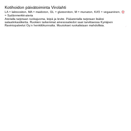
Kotihoidon päivätoiminta Virolahti
LA = laktoositon, MA = maidoton, GL = gluteeniton, M = munaton, KA5 = vegaaninen,
= Sydänmerkki-ateria
Aterialla tarjotaan ruokajuoma, leipä ja levite. Pääaterialla tarjotaan lisäksi
salaatinkastiketta. Ruokien tarkemmat ainesosatiedot saat tarvittaessa Kymijoen
Ravintopalvelut Oy:n henkilökunnalta. Muutokset ruokalistaan mahdollisia.