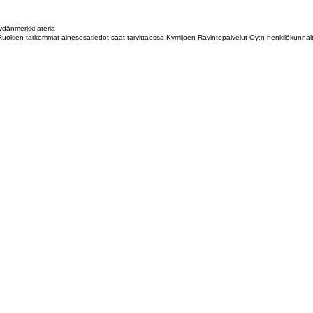
dänmerkki-ateria
tta. Ruokien tarkemmat ainesosatiedot saat tarvittaessa Kymijoen Ravintopalvelut Oy:n henkilökunna