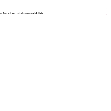
lta. Muutokset ruokalistaan mahdollisia.