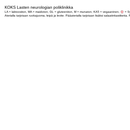
KOKS Lasten neurologian poliklinikka
LA = laktoositon, MA = maidoton, GL = gluteeniton, M = munaton, KA5 = vegaaninen,
= Sy
Aterialla tarjotaan ruokajuoma, leipä ja levite. Pääaterialla tarjotaan lisäksi salaatinkastike