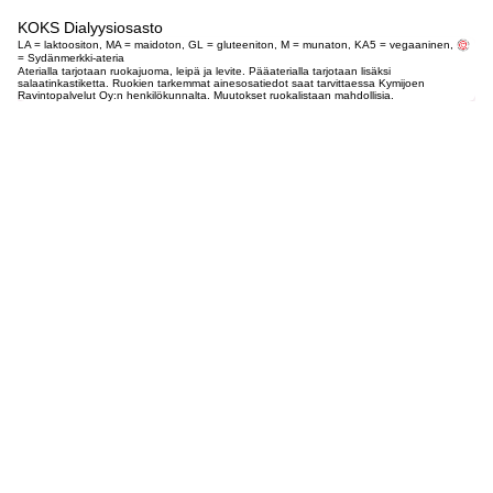
KOKS Dialyysiosasto
LA = laktoositon, MA = maidoton, GL = gluteeniton, M = munaton, KA5 = vegaaninen,
= Sydänmerkki-ateria
Aterialla tarjotaan ruokajuoma, leipä ja levite. Pääaterialla tarjotaan lisäksi
salaatinkastiketta. Ruokien tarkemmat ainesosatiedot saat tarvittaessa Kymijoen
Ravintopalvelut Oy:n henkilökunnalta. Muutokset ruokalistaan mahdollisia.