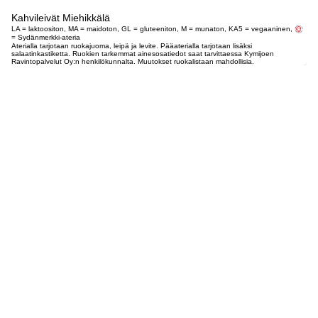
Kahvileivät Miehikkälä
LA = laktoositon, MA = maidoton, GL = gluteeniton, M = munaton, KA5 = vegaaninen,
= Sydänmerkki-ateria
Aterialla tarjotaan ruokajuoma, leipä ja levite. Pääaterialla tarjotaan lisäksi
salaatinkastiketta. Ruokien tarkemmat ainesosatiedot saat tarvittaessa Kymijoen
Ravintopalvelut Oy:n henkilökunnalta. Muutokset ruokalistaan mahdollisia.