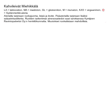
Kahvileivät Miehikkälä
LA = laktoositon, MA = maidoton, GL = gluteeniton, M = munaton, KA5 = vegaaninen,
= Sydänmerkki-ateria
Aterialla tarjotaan ruokajuoma, leipä ja levite. Pääaterialla tarjotaan lisäksi
salaatinkastiketta. Ruokien tarkemmat ainesosatiedot saat tarvittaessa Kymijoen
Ravintopalvelut Oy:n henkilökunnalta. Muutokset ruokalistaan mahdollisia.