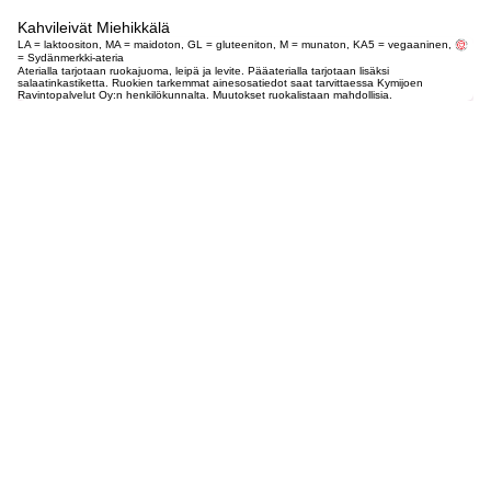
Kahvileivät Miehikkälä
LA = laktoositon, MA = maidoton, GL = gluteeniton, M = munaton, KA5 = vegaaninen,
= Sydänmerkki-ateria
Aterialla tarjotaan ruokajuoma, leipä ja levite. Pääaterialla tarjotaan lisäksi
salaatinkastiketta. Ruokien tarkemmat ainesosatiedot saat tarvittaessa Kymijoen
Ravintopalvelut Oy:n henkilökunnalta. Muutokset ruokalistaan mahdollisia.