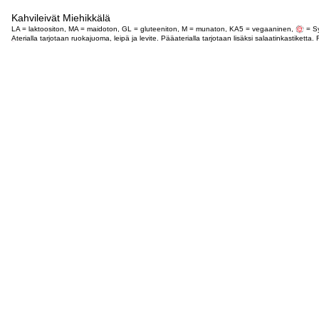
Kahvileivät Miehikkälä
LA = laktoositon, MA = maidoton, GL = gluteeniton, M = munaton, KA5 = vegaaninen,
= Sy
Aterialla tarjotaan ruokajuoma, leipä ja levite. Pääaterialla tarjotaan lisäksi salaatinkastike