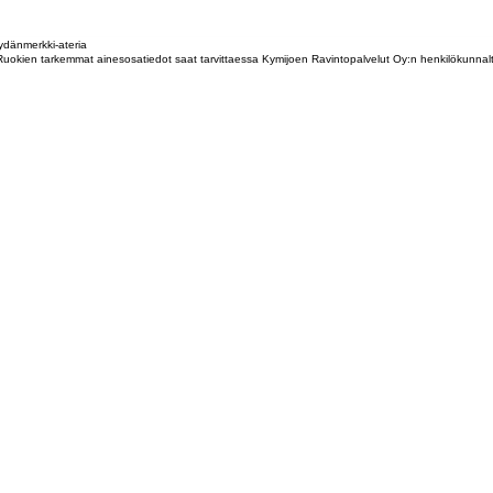
dänmerkki-ateria
tta. Ruokien tarkemmat ainesosatiedot saat tarvittaessa Kymijoen Ravintopalvelut Oy:n henkilökunna