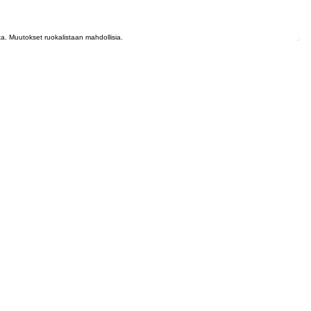
lta. Muutokset ruokalistaan mahdollisia.